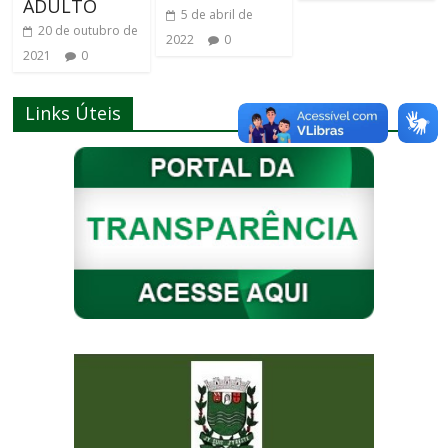
ADULTO
5 de abril de
20 de outubro de
2022
0
2021
0
Links Úteis