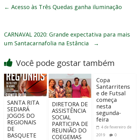
←
Acesso às Três Quedas ganha iluminação
CARNAVAL 2020: Grande expectativa para mais
um Santacarnafolia na Estância
→
Você pode gostar também
Copa
Santarritens
e de Futsal
começa
SANTA RITA
DIRETORA DE
nesta
SEDIARÁ
ASSISTÊNCIA
segunda-
JOGOS DO
SOCIAL
feira
REGIONAIS
PARTICIPA DE
4 de fevereiro de
DE
REUNIÃO DO
BASQUETE
2019
0
COEGEMAS