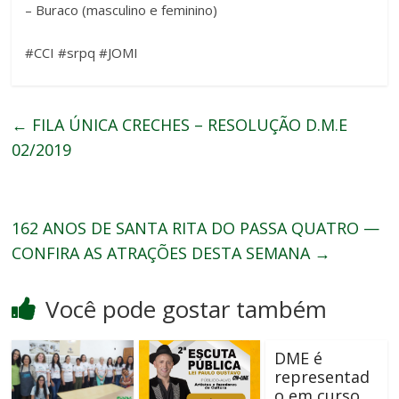
– Buraco (masculino e feminino)
#CCI #srpq #JOMI
←
FILA ÚNICA CRECHES – RESOLUÇÃO D.M.E
02/2019
162 ANOS DE SANTA RITA DO PASSA QUATRO —
CONFIRA AS ATRAÇÕES DESTA SEMANA
→
Você pode gostar também
DME é
representad
o em curso