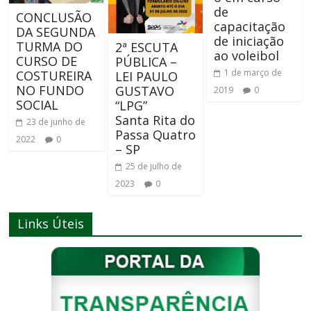
de
CONCLUSÃO
capacitação
DA SEGUNDA
de iniciação
TURMA DO
2ª ESCUTA
ao voleibol
CURSO DE
PÚBLICA –
1 de março de
COSTUREIRA
LEI PAULO
NO FUNDO
GUSTAVO
2019
0
SOCIAL
“LPG”
Santa Rita do
23 de junho de
Passa Quatro
2022
0
– SP
25 de julho de
2023
0
Links Úteis