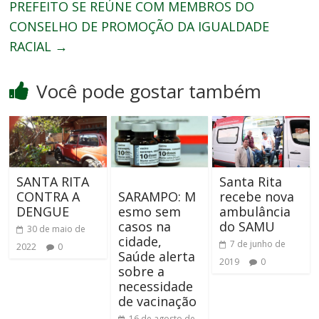
PREFEITO SE REÚNE COM MEMBROS DO
CONSELHO DE PROMOÇÃO DA IGUALDADE
RACIAL
→
Você pode gostar também
SANTA RITA
Santa Rita
CONTRA A
SARAMPO: M
recebe nova
DENGUE
esmo sem
ambulância
casos na
do SAMU
30 de maio de
cidade,
7 de junho de
2022
0
Saúde alerta
2019
0
sobre a
necessidade
de vacinação
16 de agosto de