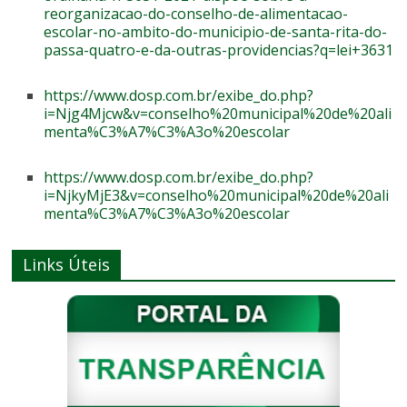
reorganizacao-do-conselho-de-alimentacao-
escolar-no-ambito-do-municipio-de-santa-rita-do-
passa-quatro-e-da-outras-providencias?q=lei+3631
https://www.dosp.com.br/exibe_do.php?
i=Njg4Mjcw&v=conselho%20municipal%20de%20ali
menta%C3%A7%C3%A3o%20escolar
https://www.dosp.com.br/exibe_do.php?
i=NjkyMjE3&v=conselho%20municipal%20de%20ali
menta%C3%A7%C3%A3o%20escolar
Links Úteis