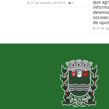
que agr
27 de setembro de 2019
0
inform
desenv
socioec
de opor
31 de ag