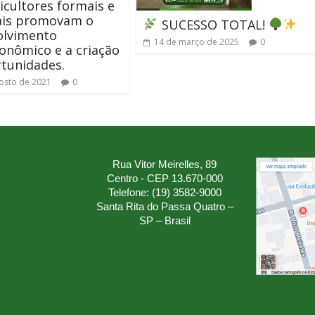
icultores formais e
ais promovam o
SUCESSO TOTAL!
olvimento
14 de março de 2025
0
onômico e a criação
tunidades.
osto de 2021
0
Rua Vitor Meirelles, 89
Centro - CEP 13.670-000
Telefone: (19) 3582-9000
Santa Rita do Passa Quatro –
SP – Brasil