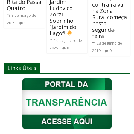
Rita do Passa
Jardim
contra raiva
Quatro
Ludovico
na Zona
Zorzi
8 de março de
Rural começa
Sobrinho
nesta
2019
0
“Jardim do
segunda-
Lago”!
feira
10 de janeiro de
28 de junho de
2025
0
2019
0
Links Úteis