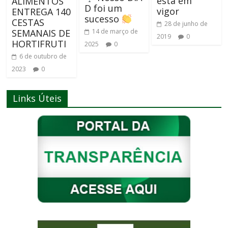
está em
ALIMENTOS
D foi um
vigor
ENTREGA 140
sucesso
CESTAS
28 de junho de
14 de março de
SEMANAIS DE
2019
0
HORTIFRUTI
2025
0
6 de outubro de
2023
0
Links Úteis