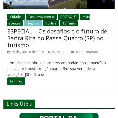
Cidades
Desenvovimento
DESTAQUE
Mais
recentes
Negócio
Politica
Turismo
ESPECIAL – Os desafios e o futuro de
Santa Rita do Passa Quatro (SP) no
turismo
25 de janeiro de 2019
Assessoria
0 comentários
Com diversas obras e projetos em andamento, município
passa por transformação par definir sua verdadeira
vocação [Sta. Rita do
Ler mais
Links Úteis