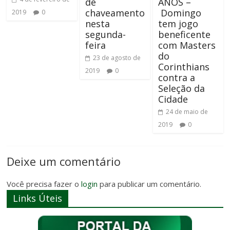
de
ANOS –
chaveamento
Domingo
2019
0
nesta
tem jogo
segunda-
beneficente
feira
com Masters
do
23 de agosto de
Corinthians
2019
0
contra a
Seleção da
Cidade
24 de maio de
2019
0
Deixe um comentário
Você precisa fazer o
login
para publicar um comentário.
Links Úteis