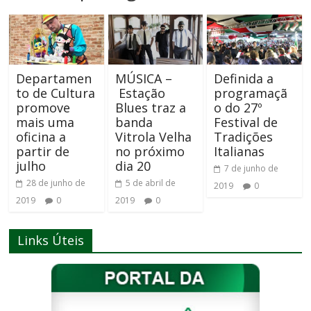
Departamen
MÚSICA –
Definida a
to de Cultura
Estação
programaçã
promove
Blues traz a
o do 27º
mais uma
banda
Festival de
oficina a
Vitrola Velha
Tradições
partir de
no próximo
Italianas
julho
dia 20
7 de junho de
28 de junho de
5 de abril de
2019
0
2019
0
2019
0
Links Úteis