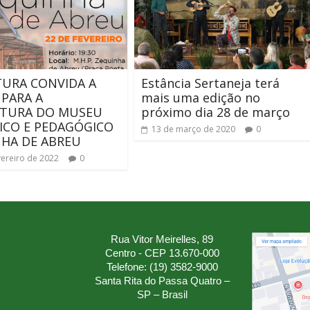
TURA CONVIDA A
Estância Sertaneja terá
PARA A
mais uma edição no
RTURA DO MUSEU
próximo dia 28 de março
ICO E PEDAGÓGICO
13 de março de 2020
0
HA DE ABREU
vereiro de 2022
0
Rua Vitor Meirelles, 89
Centro - CEP 13.670-000
Telefone: (19) 3582-9000
Santa Rita do Passa Quatro –
SP – Brasil