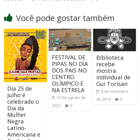
Você pode gostar também
FESTIVAL DE
Biblioteca
PIPAS NO DIA
recebe
DOS PAIS NO
mostra
CENTRO
individual de
OLÍMPICO E
Gui Torisan
Dia 25 de
NA ESTRELA
8 de novembro
Julho é
15 de agosto de
de 2019
0
celebrado o
2022
0
Dia da
Mulher
Negra
Latino-
Americana e