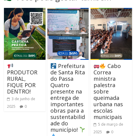
Prefeitura
Cabo
PRODUTOR
de Santa Rita
Correa
RURAL,
do Passa
ministra
FIQUE POR
Quatro
palestra
DENTRO!
presente na
sobre
entrega de
queimada
3 de junho de
importantes
urbana nas
2025
0
obras para a
escolas
sustentabilid
municipais
ade do
5 de março de
município!
2025
0