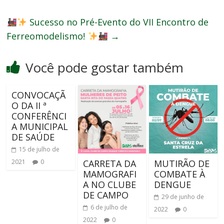
Sucesso no Pré-Evento do VII Encontro de
Ferreomodelismo!
→
Você pode gostar também
CONVOCAÇÃ
O DA II ª
CONFERÊNCI
A MUNICIPAL
DE SAÚDE
15 de julho de
CARRETA DA
MUTIRÃO DE
2021
0
MAMOGRAFI
COMBATE À
A NO CLUBE
DENGUE
DE CAMPO
29 de junho de
6 de julho de
2022
0
2022
0