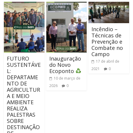
Incêndio –
Técnicas de
Prevenção e
Combate no
Campo
FUTURO
Inauguração
17 de abril de
SUSTENTÁVE
do Novo
2021
0
L:
Ecoponto
DEPARTAME
10 de março de
NTO DE
2026
0
AGRICULTUR
A E MEIO
AMBIENTE
REALIZA
PALESTRAS
SOBRE
DESTINAÇÃO