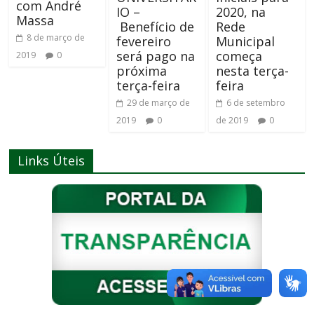
com André
IO –
2020, na
Massa
Benefício de
Rede
8 de março de
fevereiro
Municipal
será pago na
começa
2019
0
próxima
nesta terça-
terça-feira
feira
29 de março de
6 de setembro
2019
0
de 2019
0
Links Úteis