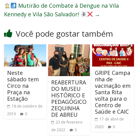
Mutirão de Combate à Dengue na Vila
Kennedy e Vila São Salvador!
→
Você pode gostar também
Neste
GRIPE Campa
sábado tem
nha de
REABERTURA
Circo na
vacinação em
DO MUSEU
Praça na
Santa Rita
HISTÓRICO E
Estação
volta para o
PEDAGÓGICO
Centro de
18 de outubro de
ZEQUINHA
Saúde e CAIC
DE ABREU
2019
0
17 de abril de
23 de fevereiro
2020
0
de 2022
0