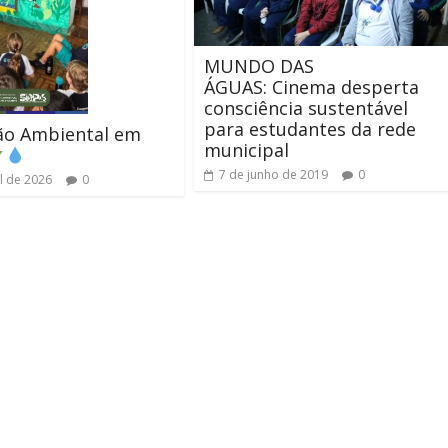
MUNDO DAS
ÁGUAS: Cinema desperta
consciência sustentável
para estudantes da rede
ão Ambiental em
municipal
7 de junho de 2019
0
il de 2026
0