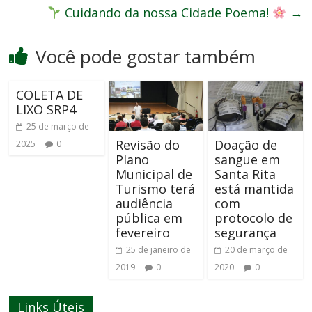
Cuidando da nossa Cidade Poema!
→
Você pode gostar também
COLETA DE
LIXO SRP4
25 de março de
Revisão do
Doação de
2025
0
Plano
sangue em
Municipal de
Santa Rita
Turismo terá
está mantida
audiência
com
pública em
protocolo de
fevereiro
segurança
25 de janeiro de
20 de março de
2019
0
2020
0
Links Úteis