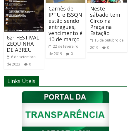
Carnês de
Neste
IPTU e ISSQN
sábado tem
estão sendo
Circo na
entregues,
Praça na
vencimento é
Estação
62º FESTIVAL
10 de março
18 de outubro de
ZEQUINHA
22 de fevereiro
2019
0
DE ABREU
de 2019
0
6 de setembro
de 2023
0
Links Úteis