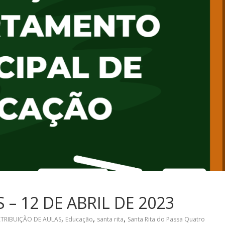
– 12 DE ABRIL DE 2023
,
,
,
TRIBUIÇÃO DE AULAS
Educação
santa rita
Santa Rita do Passa Quatro