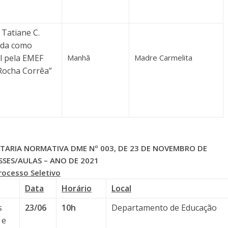
 Tatiane C.
ada como
l pela EMEF
Manhã
Madre Carmelita
 Rocha Corrêa”
PORTARIA NORMATIVA DME Nº 003, DE 23 DE NOVEMBRO DE
SES/AULAS – ANO DE 2021
rocesso Seletivo
Data
Horário
Local
s
23/06
10h
Departamento de Educação
 e