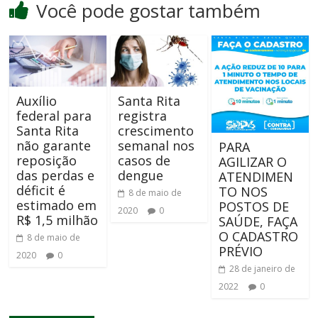
Você pode gostar também
Auxílio
Santa Rita
federal para
registra
Santa Rita
crescimento
não garante
semanal nos
PARA
reposição
casos de
AGILIZAR O
das perdas e
dengue
ATENDIMEN
déficit é
TO NOS
8 de maio de
estimado em
POSTOS DE
2020
0
R$ 1,5 milhão
SAÚDE, FAÇA
O CADASTRO
8 de maio de
PRÉVIO
2020
0
28 de janeiro de
2022
0