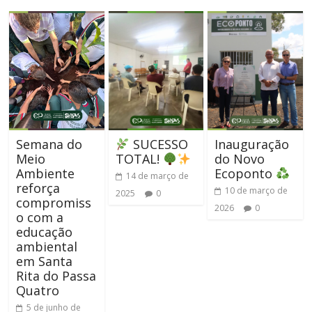
Semana do
SUCESSO
Inauguração
Meio
TOTAL!
do Novo
Ambiente
Ecoponto
14 de março de
reforça
10 de março de
2025
0
compromiss
2026
0
o com a
educação
ambiental
em Santa
Rita do Passa
Quatro
5 de junho de