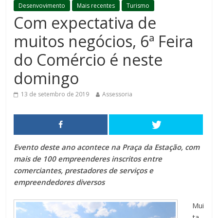
Desenvovimento
Mais recentes
Turismo
Com expectativa de
muitos negócios, 6ª Feira
do Comércio é neste
domingo
13 de setembro de 2019
Assessoria
Evento deste ano acontece na Praça da Estação, com
mais de 100 empreenderes inscritos entre
comerciantes, prestadores de serviços e
empreendedores diversos
Mui
ta