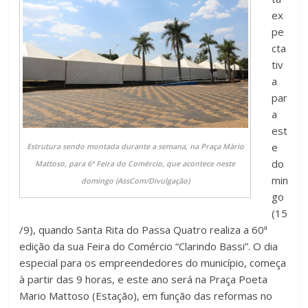
ex
pe
cta
tiv
a
par
a
est
e
Estrutura sendo montada durante a semana, na Praça Mário
do
Mattoso, para 6ª Feira do Comércio, que acontece neste
min
domingo (AssCom/Divulgação)
go
(15
/9), quando Santa Rita do Passa Quatro realiza a 60ª
edição da sua Feira do Comércio “Clarindo Bassi”. O dia
especial para os empreendedores do município, começa
à partir das 9 horas, e este ano será na Praça Poeta
Mario Mattoso (Estação), em função das reformas no