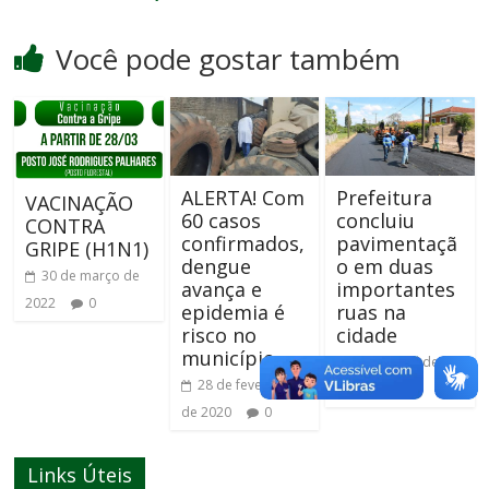
Você pode gostar também
ALERTA! Com
Prefeitura
VACINAÇÃO
60 casos
concluiu
CONTRA
confirmados,
pavimentaçã
GRIPE (H1N1)
dengue
o em duas
30 de março de
avança e
importantes
2022
0
epidemia é
ruas na
risco no
cidade
município
26 de abril de
28 de fevereiro
2019
0
de 2020
0
Links Úteis