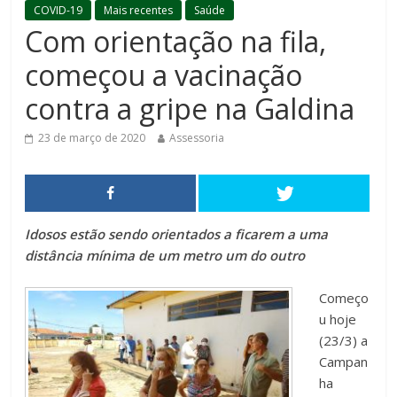
COVID-19
Mais recentes
Saúde
Com orientação na fila,
começou a vacinação
contra a gripe na Galdina
23 de março de 2020
Assessoria
Idosos estão sendo orientados a ficarem a uma
distância mínima de um metro um do outro
Começo
u hoje
(23/3) a
Campan
ha