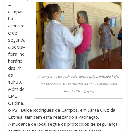
A
campan
ha
acontec
e de
segunda
a sexta-
feira, no
horário
das 7h
às
A campanha de vacinação contra gripe, iniciada hoje:
13h30.
idosos devem ser vacinados na EMEI Galdina Lima
Além da
Segatto (Divulgação)
EMEI
Galdina,
o PSF Dulce Rodrigues de Campos, em Santa Cruz da
Estrela, também está realizando a vacinação.
A mudança de local segue os protocolos de segurança
contra o covid-10 (novo coronavírus), e o local