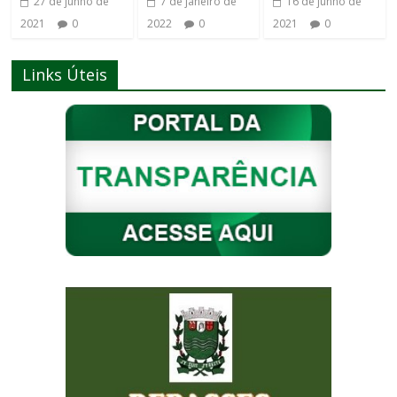
27 de junho de
7 de janeiro de
16 de junho de
2021
0
2022
0
2021
0
Links Úteis