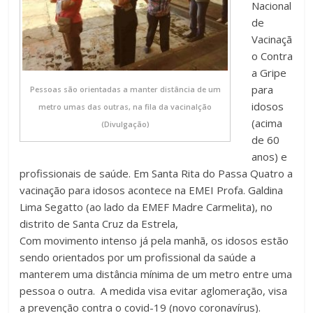
Nacional
de
Vacinaçã
o Contra
a Gripe
para
Pessoas são orientadas a manter distância de um
idosos
metro umas das outras, na fila da vacinalção
(acima
(Divulgação)
de 60
anos) e
profissionais de saúde. Em Santa Rita do Passa Quatro a
vacinação para idosos acontece na EMEI Profa. Galdina
Lima Segatto (ao lado da EMEF Madre Carmelita), no
distrito de Santa Cruz da Estrela,
Com movimento intenso já pela manhã, os idosos estão
sendo orientados por um profissional da saúde a
manterem uma distância mínima de um metro entre uma
pessoa o outra. A medida visa evitar aglomeração, visa
a prevenção contra o covid-19 (novo coronavírus).