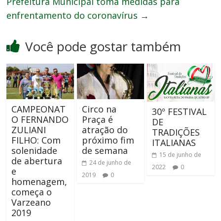
Prefeitura Municipal toma medidas para
enfrentamento do coronavírus
→
Você pode gostar também
CAMPEONAT
Circo na
30º FESTIVAL
O FERNANDO
Praça é
DE
ZULIANI
atração do
TRADIÇÕES
FILHO: Com
próximo fim
ITALIANAS
solenidade
de semana
15 de junho de
de abertura
24 de junho de
2022
0
e
2019
0
homenagem,
começa o
Varzeano
2019