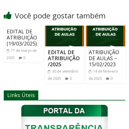
Você pode gostar também
EDITAL DE
ATRIBUIÇÃO
(19/03/2025)
17 de março de
EDITAL DE
ATRIBUIÇÃO
ATRIBUIÇÃO
DE AULAS –
2025
0
/2025
15/02/2023
30 de setembro
14 de fevereiro
de 2025
0
de 2023
0
Links Úteis