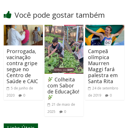
Você pode gostar também
Prorrogada,
Campeã
vacinação
olímpica
contra gripe
Maurren
segue no
Maggi fará
Centro de
palestra em
Colheita
Saúde e CAIC
Santa Rita
com Sabor
5 de junho de
24 de setembro
de Educação!
2020
0
de 2019
0
21 de maio de
2025
0
Links Úteis