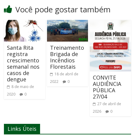
Você pode gostar também
Treinamento
Santa Rita
Brigada de
registra
Incêndios
crescimento
Florestais
semanal nos
casos de
18 de abril de
CONVITE
dengue
2022
0
AUDIÊNCIA
8 de maio de
PÚBLICA
2020
0
27/04
27 de abril de
2026
0
Links Úteis