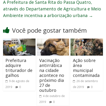
A Prefeitura de Santa Rita do Passa Quatro,
através do Departamento de Agricultura e Meio
Ambiente incentiva a arborização urbana
→
Você pode gostar também
Prefeitura
Vacinação
Ação sobre
adquire
antirrábica
área
triturador de
na cidade
municipal
galhos
acontece no
contaminada
próximo dia
9 de agosto de
26 de setembro
27 de
2019
0
de 2019
0
outubro
4 de outubro de
2019
0