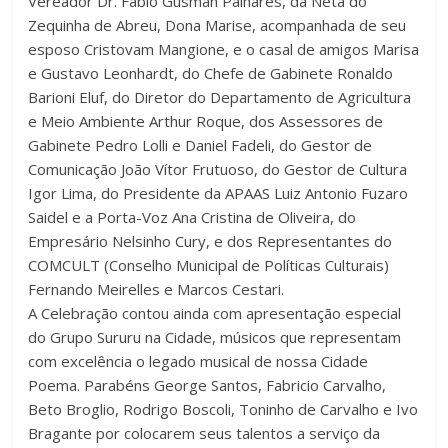
Vereador Dr. Fábio Gusman Palhares, da Neta do
Zequinha de Abreu, Dona Marise, acompanhada de seu
esposo Cristovam Mangione, e o casal de amigos Marisa
e Gustavo Leonhardt, do Chefe de Gabinete Ronaldo
Barioni Eluf, do Diretor do Departamento de Agricultura
e Meio Ambiente Arthur Roque, dos Assessores de
Gabinete Pedro Lolli e Daniel Fadeli, do Gestor de
Comunicação João Vítor Frutuoso, do Gestor de Cultura
Igor Lima, do Presidente da APAAS Luiz Antonio Fuzaro
Saidel e a Porta-Voz Ana Cristina de Oliveira, do
Empresário Nelsinho Cury, e dos Representantes do
COMCULT (Conselho Municipal de Políticas Culturais)
Fernando Meirelles e Marcos Cestari.
A Celebração contou ainda com apresentação especial
do Grupo Sururu na Cidade, músicos que representam
com excelência o legado musical de nossa Cidade
Poema. Parabéns George Santos, Fabricio Carvalho,
Beto Broglio, Rodrigo Boscoli, Toninho de Carvalho e Ivo
Bragante por colocarem seus talentos a serviço da