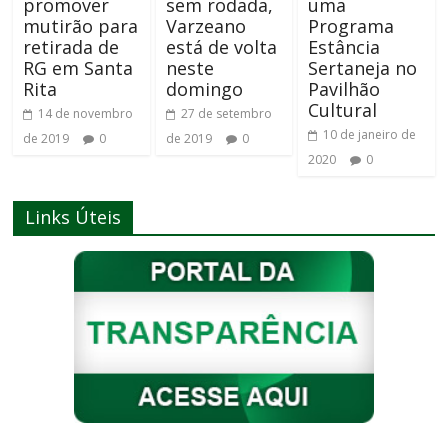
promover
sem rodada,
uma
mutirão para
Varzeano
Programa
retirada de
está de volta
Estância
RG em Santa
neste
Sertaneja no
Rita
domingo
Pavilhão
Cultural
14 de novembro
27 de setembro
10 de janeiro de
de 2019
0
de 2019
0
2020
0
Links Úteis