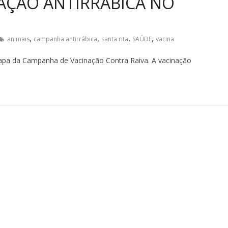
AÇÃO ANTIRRÁBICA NO
,
,
,
,
animais
campanha antirrábica
santa rita
SAÚDE
vacina
apa da Campanha de Vacinação Contra Raiva. A vacinação