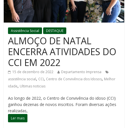
Assistência Social
DESTAQUE
ALMOÇO DE NATAL
ENCERRA ATIVIDADES DO
CCI EM 2022
15 de dezembro de 2022
Departamento Imprensa
,
,
,
assistência social
CCI
Centro de Convivência dos Idosos
Melhor
,
idade
Ultimas noticias
Ao longo de 2022, o Centro de Convivência do idoso (CCI)
ganhou dezenas de novos inscritos. Foram diversas ações
realizadas,
Ler mais