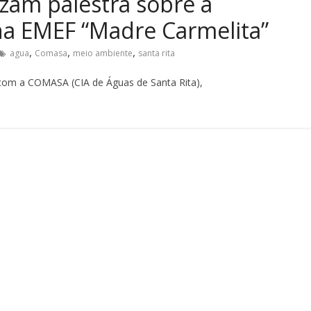
am palestra sobre a
na EMEF “Madre Carmelita”
,
,
,
agua
Comasa
meio ambiente
santa rita
com a COMASA (CIA de Águas de Santa Rita),