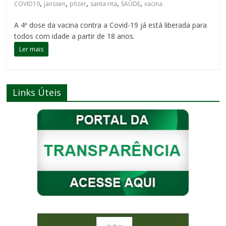
,
,
,
,
,
COVID19
janssen
pfizer
santa rita
SAÚDE
vacina
A 4ª dose da vacina contra a Covid-19 já está liberada para
todos com idade a partir de 18 anos.
Ler mais
Links Úteis