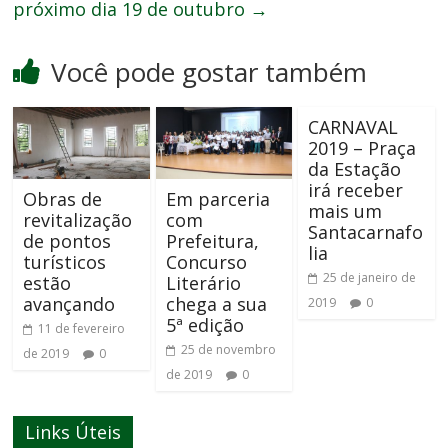
próximo dia 19 de outubro
→
Você pode gostar também
CARNAVAL
2019 – Praça
da Estação
irá receber
Obras de
Em parceria
mais um
revitalização
com
Santacarnafo
de pontos
Prefeitura,
lia
turísticos
Concurso
25 de janeiro de
estão
Literário
avançando
chega a sua
2019
0
5ª edição
11 de fevereiro
25 de novembro
de 2019
0
de 2019
0
Links Úteis