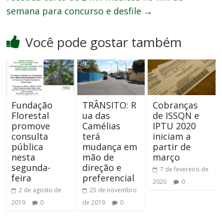
semana para concurso e desfile
→
Você pode gostar também
Fundação
TRÂNSITO: R
Cobranças
Florestal
ua das
de ISSQN e
promove
Camélias
IPTU 2020
consulta
terá
iniciam a
pública
mudança em
partir de
nesta
mão de
março
segunda-
direção e
7 de fevereiro de
feira
preferencial
2020
0
2 de agosto de
25 de novembro
2019
0
de 2019
0