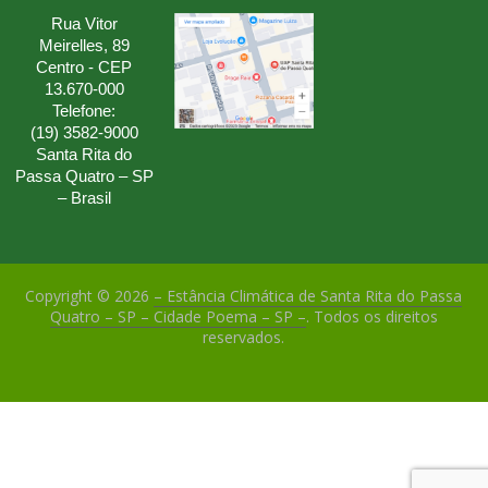
Rua Vitor
Meirelles, 89
Centro - CEP
13.670-000
Telefone:
(19) 3582-9000
Santa Rita do
Passa Quatro – SP
– Brasil
Copyright © 2026
– Estância Climática de Santa Rita do Passa
Quatro – SP – Cidade Poema – SP –
. Todos os direitos
reservados.