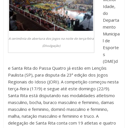
Idade,
do
Departa
mento
Municipa
A cerimônia de abertura dos jogos na noite de terça-feira
l de
(Divulgação)
Esporte
s
(DME)d
e Santa Rita do Passa Quatro já estão em Lençóis
Paulista (SP), para disputa da 23ª edição dos Jogos
Regionais do Idoso (JORI). A competição começou nesta
terça-feira (17/9) e segue até este domingo (22/9).
Santa Rita está disputando nas modalidades atletismo
masculino, bocha, buraco masculino e feminino, damas
masculino e feminino, dominó masculino e feminino,
malha, natação masculino e feminino e truco. A
delegação de Santa Rita conta com 19 atletas e quatro