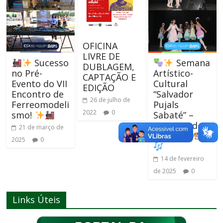
OFICINA
LIVRE DE
Sucesso
Semana
DUBLAGEM,
no Pré-
Artístico-
CAPTAÇÃO E
Evento do VII
Cultural
EDIÇÃO
Encontro de
“Salvador
26 de julho de
Ferreomodeli
Pujals
2022
0
smo!
Sabaté” –
Um Grande
21 de março de
Sucesso!
2025
0
14 de fevereiro
de 2025
0
Links Úteis