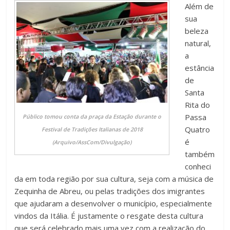
Além de
sua
beleza
natural,
a
estância
de
Santa
Rita do
Passa
Público tomou conta da praça da Estação durante o
Quatro
Festival de Tradições Italianas de 2018
é
(Arquivo/AssCom/Divulgação)
também
conheci
da em toda região por sua cultura, seja com a música de
Zequinha de Abreu, ou pelas tradições dos imigrantes
que ajudaram a desenvolver o município, especialmente
vindos da Itália. É justamente o resgate desta cultura
que será celebrado mais uma vez com a realização do