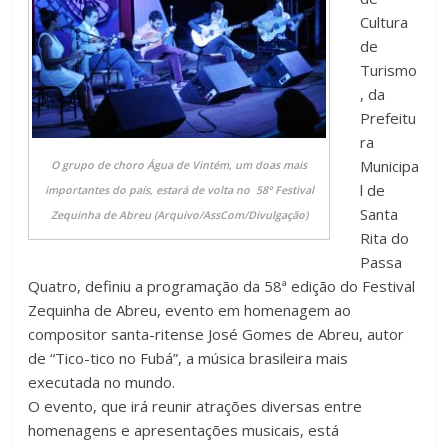
Cultura
de
Turismo
, da
Prefeitu
ra
Municipa
O grupo de choro Água de Vintém, um doas mais
l de
importantes do país, estará de volta no 58º Festival
Santa
Zequinha de Abreu (Arquivo/AssCom/Divulgação)
Rita do
Passa
Quatro, definiu a programação da 58ª edição do Festival
Zequinha de Abreu, evento em homenagem ao
compositor santa-ritense José Gomes de Abreu, autor
de “Tico-tico no Fubá”, a música brasileira mais
executada no mundo.
O evento, que irá reunir atrações diversas entre
homenagens e apresentações musicais, está