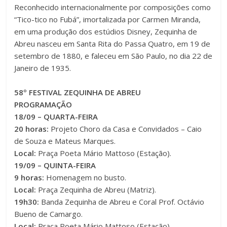
Reconhecido internacionalmente por composições como
“Tico-tico no Fubá”, imortalizada por Carmen Miranda,
em uma produção dos estúdios Disney, Zequinha de
Abreu nasceu em Santa Rita do Passa Quatro, em 19 de
setembro de 1880, e faleceu em São Paulo, no dia 22 de
Janeiro de 1935.
58º FESTIVAL ZEQUINHA DE ABREU
PROGRAMAÇÃO
18/09 – QUARTA-FEIRA
20 horas:
Projeto Choro da Casa e Convidados – Caio
de Souza e Mateus Marques.
Local:
Praça Poeta Mário Mattoso (Estação).
19/09 – QUINTA-FEIRA
9 horas:
Homenagem no busto.
Local:
Praça Zequinha de Abreu (Matriz).
19h30:
Banda Zequinha de Abreu e Coral Prof. Octávio
Bueno de Camargo.
Local:
Praça Poeta Mário Mattoso (Estação).