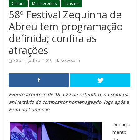
Cultura
Mais recentes
Turismo
58º Festival Zequinha de
Abreu tem programação
definida; confira as
atrações
30 de agosto de 2019
Assessoria
Evento acontece de 18 a 22 de setembro, na semana
aniversário do compositor homenageado, logo após a
Feira do Comércio
Departa
mento
de