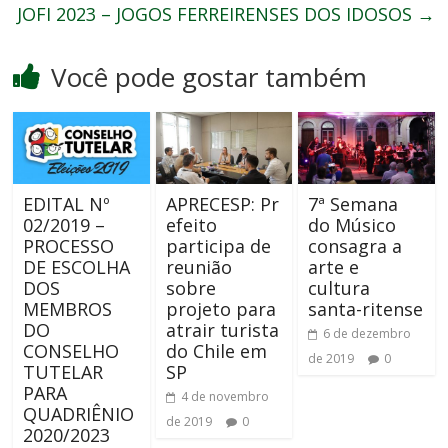
JOFI 2023 – JOGOS FERREIRENSES DOS IDOSOS
→
Você pode gostar também
EDITAL Nº
APRECESP: Pr
7ª Semana
02/2019 –
efeito
do Músico
PROCESSO
participa de
consagra a
DE ESCOLHA
reunião
arte e
DOS
sobre
cultura
MEMBROS
projeto para
santa-ritense
DO
atrair turista
6 de dezembro
CONSELHO
do Chile em
de 2019
0
TUTELAR
SP
PARA
4 de novembro
QUADRIÊNIO
de 2019
0
2020/2023