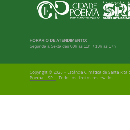
HORÁRIO DE ATENDIMENTO:
Segunda a Sexta das 08h às 11h / 13h às 17h
Copyright © 2026
– Estância Climática de Santa Rita
Poema – SP –
. Todos os direitos reservados.