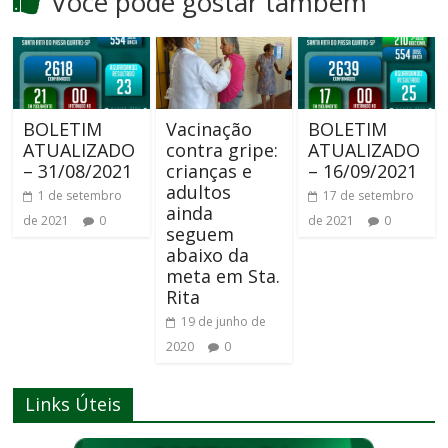
Você pode gostar também
BOLETIM
Vacinação
BOLETIM
ATUALIZADO
contra gripe:
ATUALIZADO
– 31/08/2021
crianças e
– 16/09/2021
adultos
1 de setembro
17 de setembro
ainda
de 2021
0
de 2021
0
seguem
abaixo da
meta em Sta.
Rita
19 de junho de
2020
0
Links Úteis