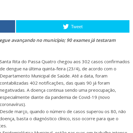
Tweet
segue avançando no município; 90 exames já testaram
Santa Rita do Passa Quatro chegou aos 302 casos confirmados
de dengue na última quinta-feira (23/4), de acordo com o
Departamento Municipal de Saúde. Até a data, foram
contabilizadas 402 notificações, das quais 90 já foram
negativadas. A doença continua sendo uma preocupação,
especialmente diante da pandemia de Covid-19 (novo
coronavírus).
Desde março, quando o número de casos superou os 80, não
oença, basta o diagnóstico clínico, isso ocorre para que o
tes.
a Epidemiológica Municipal, estão nas ruas em trabalho intenso