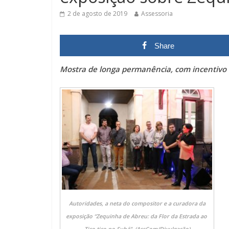
2 de agosto de 2019
Assessoria
Share
Mostra de longa permanência, com incentivo 
Autoridades, a neta do compositor e a curadora da
exposição “Zequinha de Abreu: da ​Flor da Estrada ao ​