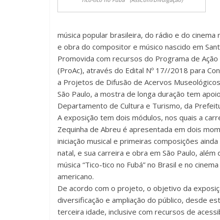
Tico-tico ​no Fubá” (AssCom/Divulgação)
música popular brasileira, do rádio e do cinema
e obra do compositor e músico nascido em Sant
Promovida com recursos do Programa de Ação C
(ProAc), através do Edital Nº 17//2018 para Co
a Projetos de Difusão de Acervos Museológico
São Paulo, a mostra de longa duração tem apoi
Departamento de Cultura e Turismo, da Prefeitu
A exposição tem dois módulos, nos quais a carr
Zequinha de Abreu é apresentada em dois mom
iniciação musical e primeiras composições aind
natal, e sua carreira e obra em São Paulo, além 
música “Tico-tico no Fubá” no Brasil e no cinema
americano.
De acordo com o projeto, o objetivo da exposiç
diversificação e ampliação do público, desde es
terceira idade, inclusive com recursos de acessi