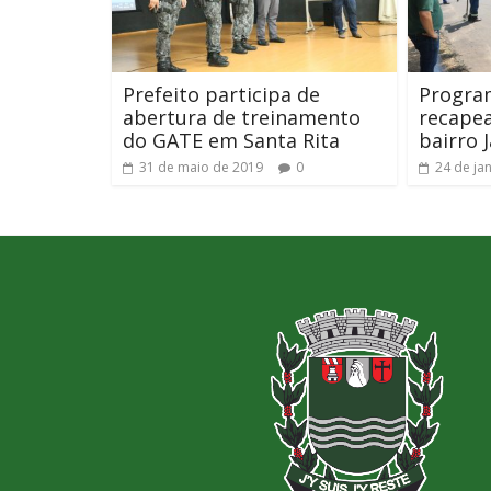
Prefeito participa de
Progra
abertura de treinamento
recape
do GATE em Santa Rita
bairro 
31 de maio de 2019
0
24 de ja