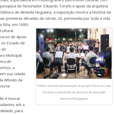
pesquisa do historiador Eduardo Toratti e apoio da arquiteta
Débora de Almeida Nogueira, a exposição mostra a história da
 nas primeiras décadas do século 20, permeada por toda a vida
a Rita, em 1880.
ultural
ncurso de Apoio
s no Estado de
o do
ra Municipal.
eira de
entos, a
a em sua cidade
da difusão da
 norte
Público durante apresentação do grupo Chora da Casa,
durante a solenidade de abertura da exposição
ão é buscar
(AssCom/Divulgação)
tudantes até a
bilidade, para