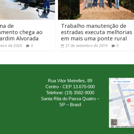
ma de
Trabalho manutenção de
amento chega ao
estradas executa melhorias
Jardim Alvorada
em mais uma ponte rural
neiro de 2020
0
27 de setembro de 2019
0
Rua Vitor Meirelles, 89
Centro - CEP 13.670-000
Telefone: (19) 3582-9000
Santa Rita do Passa Quatro –
SP – Brasil