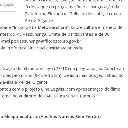
vulgação)
O destaque da programação é a inauguração da
Plataforma Elevada na Trilha do Mirante, na mata
Pé de Gigante.
dade “Iniciando na Meliponicultura”, sobre cultura e manejo de
antes do PE Vassununga. Limite de participantes é de 30
-mail pe.vassununga@fflorestal.sp.gov.br.
 Prefeitura Municipal e iniciativa privada.
oi atração do último domingo (27/10) da programação. Aberto ao
m dois percursos (9km e 35 km), pelas trilhas dos Jequitibás, do
ravilha e Pé-de-Gigante.
contou com o projeto Cine Legalis, com apresentação do filme
ema, no auditório do CAIC Laura Suriani Barbuio.
na Meliponicultura. (Abelhas Nativas Sem Ferrão).