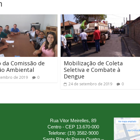
m
o da Comissão de
Mobilização de Coleta
ão Ambiental
Seletiva e Combate à
Dengue
tembro de 2019
0
24 de setembro de 2019
0
Rua Vitor Meirelles, 89
Centro - CEP 13.670-000
Telefone: (19) 3582-9000
Santa Rita do Passa Quatro –