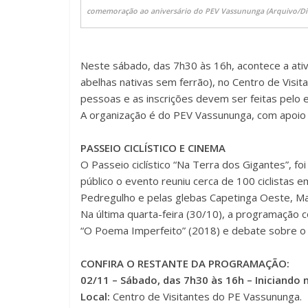
comemoração ao aniversário do PEV Vassununga (Arquivo/Di
Neste sábado, das 7h30 às 16h, acontece a ativi
abelhas nativas sem ferrão), no Centro de Visit
pessoas e as inscrições devem ser feitas pelo e
A organização é do PEV Vassununga, com apoio da
PASSEIO CICLÍSTICO E CINEMA
O Passeio ciclístico “Na Terra dos Gigantes”, f
público o evento reuniu cerca de 100 ciclistas e
Pedregulho e pelas glebas Capetinga Oeste, Ma
Na última quarta-feira (30/10), a programação 
“O Poema Imperfeito” (2018) e debate sobre o t
CONFIRA O RESTANTE DA PROGRAMAÇÃO:
02/11 – Sábado, das 7h30 às 16h – Iniciando 
Local:
Centro de Visitantes do PE Vassununga.