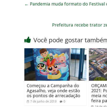
←
Pandemia muda formato do Festival d
Prefeitura recebe trator 
Você pode gostar també
Começou a Campanha do
ORÇAM
Agasalho, veja onde estão
2021: P
os pontos de arrecadação
meia no
feira p
7 de junho de 2019
0
24 de ab