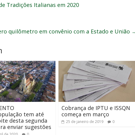
e Tradições Italianas em 2020
zero quilômetro em convênio com a Estado e União
m
ENTO
Cobrança de IPTU e ISSQN
opulação tem até
começa em março
ite desta segunda
25 de janeiro de 2019
0
ara enviar sugestões
ril de 2020
0