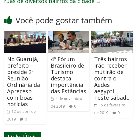
ruas de diversos bairros da cidade
→
Você pode gostar também
No Guarujá,
4º Fórum
Três bairros
prefeito
Brasileiro de
irão receber
preside 2º
Turismo
mutirão de
Reunião
destaca
contra o
Ordinária da
importância
Aedes
Aprecesp
das Estâncias
aegypti
com boas
neste sábado
4 de novembro
notícias
15 de fevereiro
de 2019
0
12 de abril de
de 2019
0
2019
0
Links Úteis