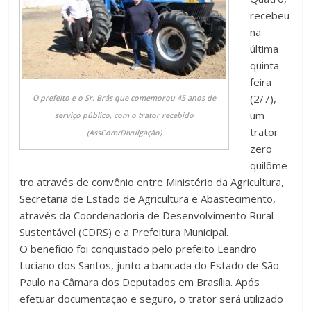
recebeu
na
última
quinta-
feira
(2/7),
O prefeito e o Sr. Brás que comemorou 45 anos de
um
serviço público, com o trator recebido
trator
(AssCom/Divulgação)
zero
quilôme
tro através de convênio entre Ministério da Agricultura,
Secretaria de Estado de Agricultura e Abastecimento,
através da Coordenadoria de Desenvolvimento Rural
Sustentável (CDRS) e a Prefeitura Municipal.
O benefício foi conquistado pelo prefeito Leandro
Luciano dos Santos, junto a bancada do Estado de São
Paulo na Câmara dos Deputados em Brasília. Após
efetuar documentação e seguro, o trator será utilizado