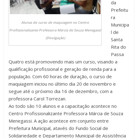
da
Prefeitu
ra
Alunas do curso de maquiagem no Centro
Municipa
Profissionalizante Professora Márcia de Souza Menegassi
l de
(Divulgação)
Santa
Rita do
Passa
Quatro está promovendo mais um curso, visando a
qualificação profissional e geração de renda para a
população. Com 60 horas de duração, o curso de
maquiagem iniciou no último dia 20 de novembro e
segue até o próximo dia 16 de dezembro, com a
professora Carol Torrezan.
Ao todo são 10 alunos e a capacitação acontece no
Centro Profissionalizante Professora Márcia de Souza
Menegassi. A ação acontece em conjunto entre
Prefeitura Municipal, atavés do Fundo Social de
Solidariedade e Departamento Municipal de Assistência