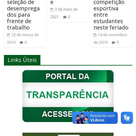
seleção de
e
competição
desemprega
esportiva
3 de maio de
dos para
entre
2021
0
frente de
estudantes
trabalho
neste feriado
22 de março de
14 de novembro
2019
0
de 2019
0
Links Úteis